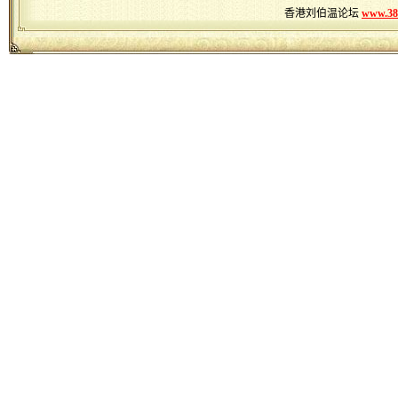
香港刘伯温论坛
www.38