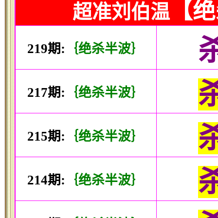
【绝
超准刘伯温
杀
219期:
｛绝杀半波｝
杀
217期:
｛绝杀半波｝
杀
215期:
｛绝杀半波｝
杀
214期:
｛绝杀半波｝