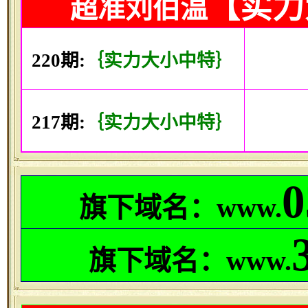
【实力
超准刘伯温
220期:
｛实力大小中特｝
217期:
｛实力大小中特｝
0
旗下域名：www.
旗下域名：www.