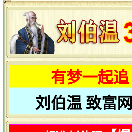
有梦一起追
刘伯温 致富