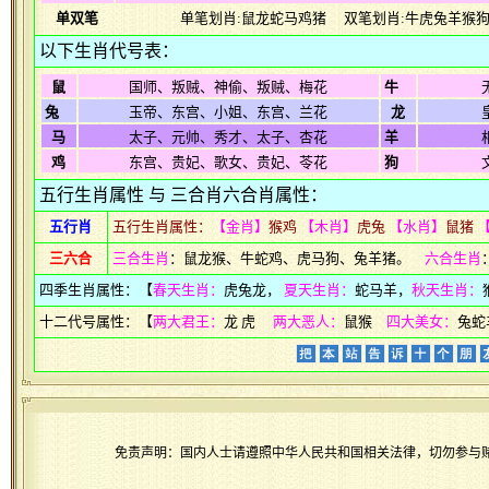
单双笔
单笔划肖:鼠龙蛇马鸡猪 双笔划肖:牛虎兔羊猴
以下生肖代号表：
鼠
国师、叛贼、神偷、叛贼、梅花
牛
兔
玉帝、东宫、小姐、东宫、兰花
龙
马
太子、元帅、秀才、太子、杏花
羊
鸡
东宫、贵妃、歌女、贵妃、苓花
狗
五行生肖属性 与 三合肖六合肖属性：
五行肖
五行生肖属性：
【金肖】
猴鸡
【木肖】
虎兔
【水肖】
鼠猪
三六合
三合生肖
：鼠龙猴、牛蛇鸡、虎马狗、兔羊猪。
六合生肖
四季生肖属性：【
春天生肖：
虎兔龙，
夏天生肖：
蛇马羊，
秋天生肖：
十二代号属性：【
两大君王：
龙 虎
两大恶人：
鼠猴
四大美女：
兔蛇
免责声明：国内人士请遵照中华人民共和国相关法律，切勿参与