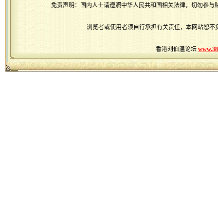
免责声明：国内人士请遵照中华人民共和国相关法律，切勿参与
浏览者或使用者须自行承担有关责任，本网站恕不
香港刘伯温论坛
www.38