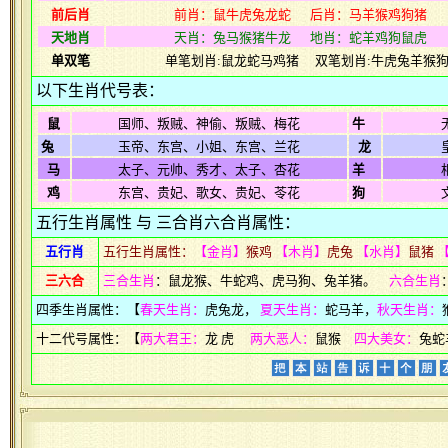
前后肖
前肖：鼠牛虎兔龙蛇 后肖：马羊猴鸡狗猪
天地肖
天肖：兔马猴猪牛龙 地肖：蛇羊鸡狗鼠虎
单双笔
单笔划肖:鼠龙蛇马鸡猪 双笔划肖:牛虎兔羊猴
以下生肖代号表：
鼠
国师、叛贼、神偷、叛贼、梅花
牛
兔
玉帝、东宫、小姐、东宫、兰花
龙
马
太子、元帅、秀才、太子、杏花
羊
鸡
东宫、贵妃、歌女、贵妃、苓花
狗
五行生肖属性 与 三合肖六合肖属性：
五行肖
五行生肖属性：
【金肖】
猴鸡
【木肖】
虎兔
【水肖】
鼠猪
三六合
三合生肖
：鼠龙猴、牛蛇鸡、虎马狗、兔羊猪。
六合生肖
四季生肖属性：【
春天生肖：
虎兔龙，
夏天生肖：
蛇马羊，
秋天生肖：
十二代号属性：【
两大君王：
龙 虎
两大恶人：
鼠猴
四大美女：
兔蛇