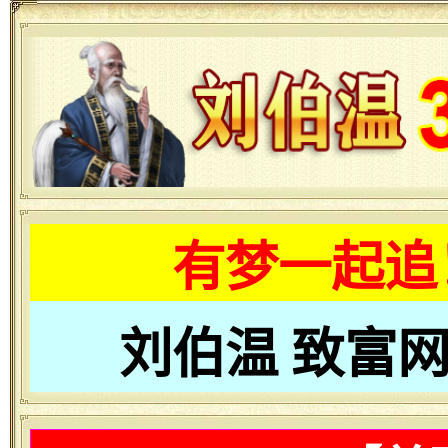
有梦一起追
刘伯温 致富