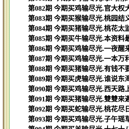
第082期 今期买鸡输尽光.官大
第083期 今期买猴输尽光.桃园
第084期 今期买猪输尽光.桃花
第085期 今期买牛输尽光.本资
第086期 今期买鸡输尽光.一夜
第087期 今期买鸡输尽光.一本
第088期 今期买猪输尽光.有钱
第089期 今期买虎输尽光.谁说
第090期 今期买鸡输尽光.西天
第091期 今期买猪输尽光.雙雙
第092期 今期买蛇输尽光.桃花
第093期 今期买鸡输尽光.子午