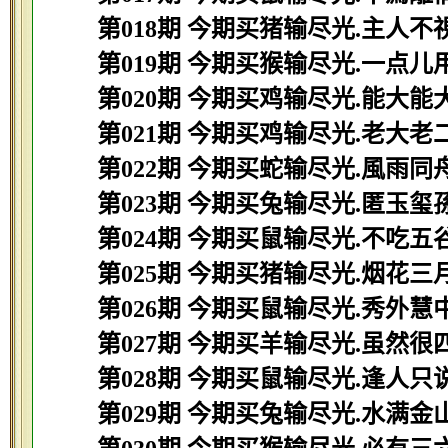
第018期 今期买猪输尽光.主人
第019期 今期买猴输尽光.一点
第020期 今期买鸡输尽光.能大
第021期 今期买鸡输尽光.老大
第022期 今期买蛇输尽光.風雨
第023期 今期买兔输尽光.匿玉
第024期 今期买鼠输尽光.不吃
第025期 今期买猪输尽光.烟花
第026期 今期买鼠输尽光.秀外
第027期 今期买羊输尽光.虽然
第028期 今期买鼠输尽光.逢人
第029期 今期买兔输尽光.水满