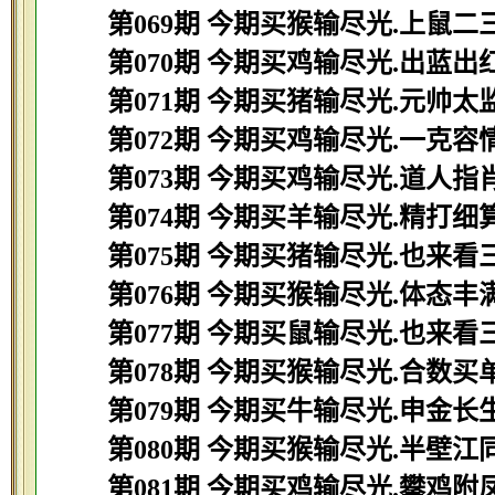
第069期 今期买猴输尽光.上鼠
第070期 今期买鸡输尽光.出蓝
第071期 今期买猪输尽光.元帅
第072期 今期买鸡输尽光.一克
第073期 今期买鸡输尽光.道人
第074期 今期买羊输尽光.精打
第075期 今期买猪输尽光.也来
第076期 今期买猴输尽光.体态
第077期 今期买鼠输尽光.也来
第078期 今期买猴输尽光.合数
第079期 今期买牛输尽光.申金
第080期 今期买猴输尽光.半壁
第081期 今期买鸡输尽光.攀鸡