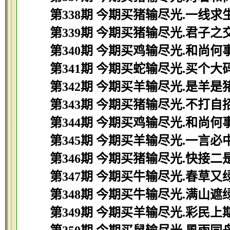
第338期 今期买猪输尽光.一线
第339期 今期买猪输尽光.君子
第340期 今期买鸡输尽光.和尚
第341期 今期买蛇输尽光.买个
第342期 今期买羊输尽光.是羊
第343期 今期买猪输尽光.不打
第344期 今期买鸡输尽光.和尚
第345期 今期买羊输尽光.一言
第346期 今期买猪输尽光.快接
第347期 今期买牛输尽光.春草
第348期 今期买牛输尽光.满山
第349期 今期买羊输尽光.彩民