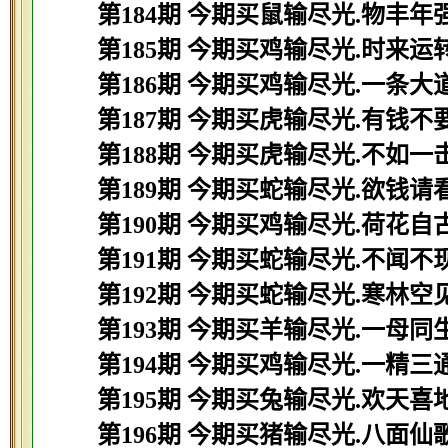
第184期 今期买鼠输尽光.物丰
第185期 今期买鸡输尽光.时来
第186期 今期买鸡输尽光.一条
第187期 今期买虎输尽光.有钱
第188期 今期买虎输尽光.不如
第189期 今期买蛇输尽光.欲钱
第190期 今期买鸡输尽光.荷花
第191期 今期买蛇输尽光.不闻
第192期 今期买蛇输尽光.寒林
第193期 今期买羊输尽光.一母
第194期 今期买鸡输尽光.一精
第195期 今期买兔输尽光.欢天
第196期 今期买猪输尽光.八面