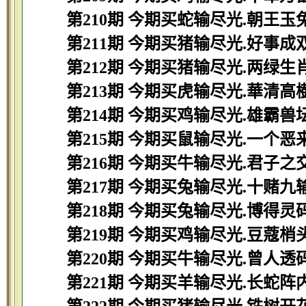
第210期 今期买蛇输尽光.朝王
第211期 今期买猪输尽光.好事
第212期 今期买猪输尽光.两绿
第213期 今期买虎输尽光.華清
第214期 今期买鸡输尽光.雄霸
第215期 今期买鼠输尽光.一个
第216期 今期买牛输尽光.君子
第217期 今期买兔输尽光.十赌
第218期 今期买兔输尽光.博得
第219期 今期买鸡输尽光.豆蔻
第220期 今期买牛输尽光.曾人
第221期 今期买羊输尽光.长蛇