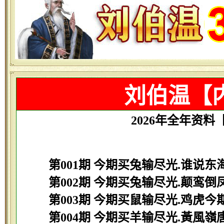
刘伯温【
2026年全年资料【
第001期 今期买兔输尽光.谁说
第002期 今期买兔输尽光.颠鸾
第003期 今期买鼠输尽光.鸡虎
第004期 今期买羊输尽光.黃風