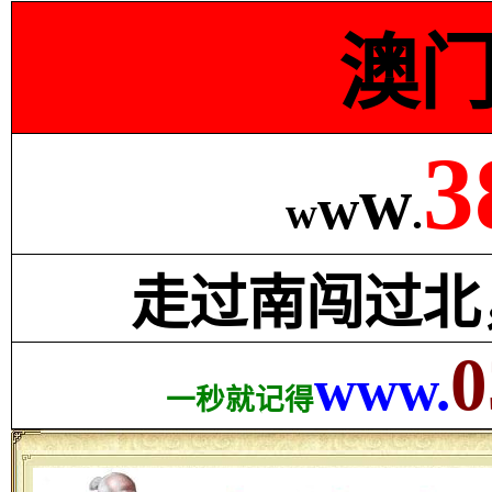
澳
3
w
w
w
.
走过南闯过北
0
www.
一秒就记得