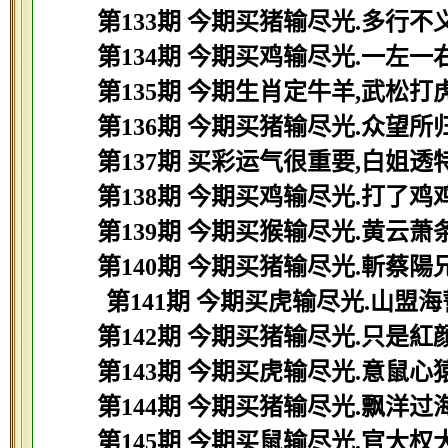
第133期 今期买猪输尽光.多行
第134期 今期买鸡输尽光.一左
第135期 今期生肖定牛羊,武松
第136期 今期买猪输尽光.众望
第137期 买彩运气很重要,白姐
第138期 今期买鸡输尽光.打了
第139期 今期买猴输尽光.黄云
第140期 今期买猪输尽光.斬蔡
第141期 今期买虎输尽光.山盟
第142期 今期买猪输尽光.只是
第143期 今期买虎输尽光.意鼠
第144期 今期买猪输尽光.飘洋
第145期 今期买鼠输尽光.官大