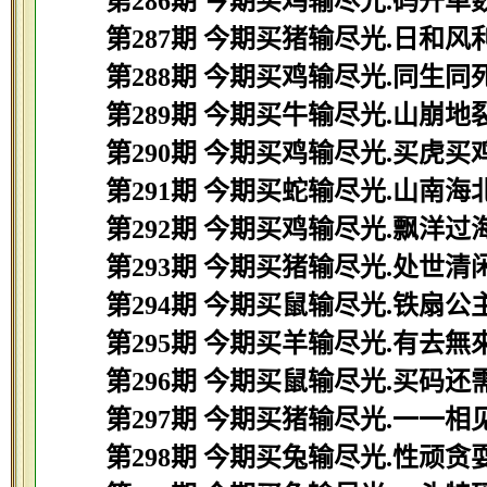
第286期 今期买鸡输尽光.码开
第287期 今期买猪输尽光.日和
第288期 今期买鸡输尽光.同生
第289期 今期买牛输尽光.山崩
第290期 今期买鸡输尽光.买虎
第291期 今期买蛇输尽光.山南
第292期 今期买鸡输尽光.飘洋
第293期 今期买猪输尽光.处世
第294期 今期买鼠输尽光.铁扇
第295期 今期买羊输尽光.有去
第296期 今期买鼠输尽光.买码
第297期 今期买猪输尽光.一一
第298期 今期买兔输尽光.性顽