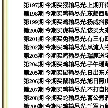
第197期 今期买猴输尽光.上期
第198期 今期买鸡输尽光.东船
第199期 今期买鸡输尽光.扬威
第200期 今期买虎输尽光.该买
第201期 今期买兔输尽光.有三
第202期 今期买鸡输尽光.风流
第203期 今期买鸡输尽光.瑞鹿
第204期 今期买鸡输尽光.子午
第205期 今期买鼠输尽光.日出
第206期 今期买鼠输尽光.旭日
第207期 今期买鸡输尽光.不打
第208期 今期买蛇输尽光.曹公
第209期 今期买鸡输尽光.千军