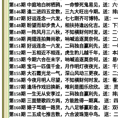
第145期 中庭地白树栖鸦，一命惨死鬼易见，送：
第146期 逢二进四五定数，三九大旺出今期。送：排
第147期 好运连念一六发，七七刚齐可博特。 送：
第148期 盼望而却步贵人，相扶持逢凶化吉。送：
第149期 一阵风月三八秋，不知横财何时发，送：
第150期 两翅连拍舞尚歌，呐喊追逐莫奈何。送：
第151期 好运连念一六发，二码独自赢利先，送：
第152期 一五相近不相连，虎生豹儿越千年，送：
第153期 今期六合在未字，呐喊追逐莫奈何，送：
第154期 宝马一匹值千金，月作明灯夜夜光，送：
第155期 大石霞光龙一气，深山风动三更夜。送：
第156期 今夜月明人尽望，不知横财何时发。送：看
第157期 逢场作戏旧换新，唯利是图乐欣欣。 送：
第158期 一生无从安享过，二码独自赢利先，送：
第159期 三面楚歌四方两，方能胜得一期真。 送：
第160期 婊子骂娼一路货，九八足够赢彩金，送：
第161期 二五成七推吉数，六合波珠笼中鸟。 送：