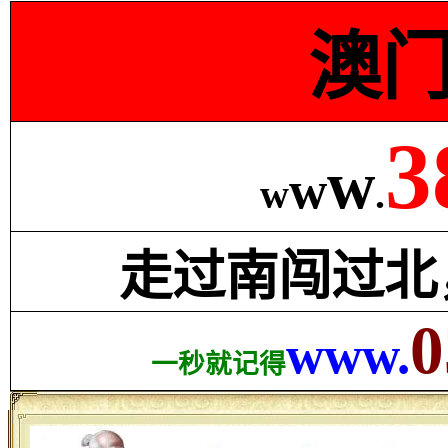
澳
3
w
w
w
.
走过南闯过北
0
www.
一秒就记得