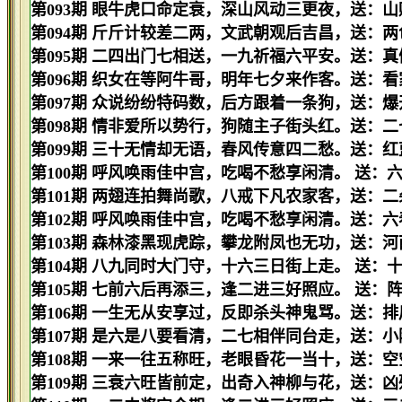
第093期 眼牛虎口命定衰，深山风动三更夜，送：
第094期 斤斤计较差二两，文武朝观后吉昌，送：
第095期 二四出门七相送，一九祈福六平安。送：真
第096期 织女在等阿牛哥，明年七夕来作客。送：
第097期 众说纷纷特码数，后方跟着一条狗，送：
第098期 情非爱所以势行，狗随主子街头红。送：
第099期 三十无情却无语，春风传意四二愁。送：红
第100期 呼风唤雨佳中宫，吃喝不愁享闲清。 送：
第101期 两翅连拍舞尚歌，八戒下凡农家客，送：
第102期 呼风唤雨佳中宫，吃喝不愁享闲清。送：
第103期 森林漆黑现虎踪，攀龙附凤也无功，送：
第104期 八九同时大门守，十六三日街上走。 送：
第105期 七前六后再添三，逢二进三好照应。 送：
第106期 一生无从安享过，反即杀头神鬼骂。送：
第107期 是六是八要看清，二七相伴同台走，送：
第108期 一来一往五称旺，老眼昏花一当十，送：
第109期 三衰六旺皆前定，出奇入神柳与花，送：