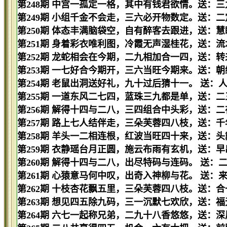
第248期 中宫一孤定一格，其中有钱君欲情。送：
第249期 小组千金不会走，三六必开物数定。送：二
第250期 体态丰满脑袋空，自有醉客去跟进，送：
第251期 身着彩衣唯利图，冷霞无声湿桂花，送：
第252期 龙蛇相会在今期，二九相加合一四，送：
第253期 一七好合今期开，三六当旺今期来。送：
第254期 老鼠出洞送好礼，九十过后猜十一。 送：
第255期 一道东风二七四，蓝珠三九都是单，送：
第256期 解得十四与二八，三四组合中头彩，送：
第257期 路上七人结伴走，三朵芙蓉四八枝，送：
第258期 羊头一二相连根，红波当旺四十来，送：
第259期 衣静瑶台月正圆，施云布雨有玄机，送：
第260期 解得十四与二八，出尽特码与连码。 送：
第261期 心猿意马何中叹，出奇入神柳与花。 送：
第262期 十枝杏花飘五里，三朵芙蓉四八枝。送：
第263期 想见四五除九码，三一沉默七欢欣，送：
第264期 六七一起称兄弟，二九十八香悠悠，送：