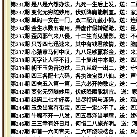
第231期 是八是六想办法，九死一生后上发，送：
第232期 变化无穷随妙用，伏妖降魔能制宜。送：
第233期 单码一安在一门，双二配九藏小钱。送：连
第234期 金生水数五有用，弄虚作假转磋跄，送：
第235期 歪风邪气来八侵，十二生肖见鼠影。送：不
第236期 只等四七迅速来，其中有钱君欲情，送：
第237期 心猿意马何中叹，九八足够赢彩金，送：
第238期 两字让人呼不肖，三十复出中本期，送：
第239期 朝王玉兔音边过，三九从终一出二，送：
第240期 四三各配七六码，各执法宝贵八仙。送：
第241期 四舍五入算一算，三六必开物数定，送：
第242期 变化无穷随妙用，伏妖降魔能制宜。 送：
第243期 绿码二七才好买，出尽特码与连码，送：
第244期 玉兔出宫有带宝，四三一定少不了。送：
第245期 牛嘴不开一八发，四五春泽当早睛，送：
第246期 三三幸有好日月，何惜二八施光明。 送：
第247期 仰首一六问青天，二六环绕映楼台，送：