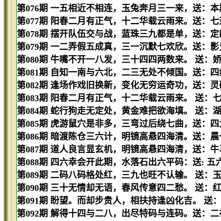
第076期 一五相近不相连，玉兔奔月三一来，送：
第077期 阳春二月有正气，十二华载云雨来。送：
第078期 摆开队伍交与战，蓝珠三九都是单，送：
第079期 一二弄假五成真，三一沉默七欢欣。送：影
第080期 牛嘴不开一八发，三十四四两数来。 送：
第081期 自知一南与六北，二三无处不倾国。送：
第082期 逢场作戏旧换新，变化无穷运奇功，送：
第083期 阳春二月有正气，十二华载云雨来。 送：
第084期 蛇行狗走无定处，黄金难把欲海填。 送：
第085期 虎游鼠穴是非多，三弯过后绕七曲，送：
第086期 暗渡陈仓三六计，明镜高悬四海清。送：
第087期 道人良言显玄机，明镜高悬四海清，送：
第088期 四六幸会开此期，水落石出六平码：送: 五
第089期 二码八码格处红，三九也旺不认输。 送：
第090期 三十无情却无语，春风传意四二愁。 送：
第091期 盼望。而却步贵人，相扶持逢凶化吉。 送
第092期 解得十四与二八，出尽特码与连码。送：二