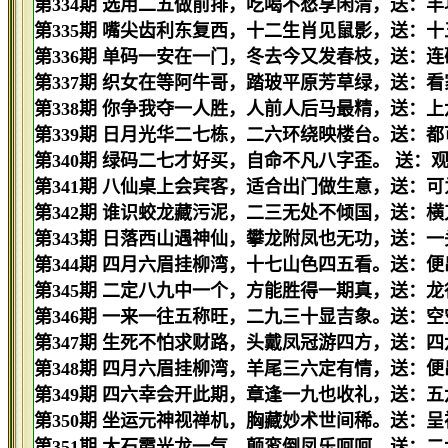
第334期 选用二五做前排，吃喝不愁享闲清，送：
第335期 嘴尖齿利东复西，十二生肖见鼠影，送：
第336期 单码一安在一门，冬去今又发春枝，送：
第337期 织女在等阿牛哥，踏玻平原芳草绿，送：
第338期 你争我夺一人胜，人前人后马最精，送：
第339期 日月光华二七栋，二六环绕映楼台。送：
第340期 绿码二七才好买，自命不凡八字歪。 送：
第341期 八仙桌上会宾客，适合出门做生意，送：
第342期 谁识蛟龙藏污泥，二三无处不倾国，送：
第343期 日落西山遇神仙，攀龙附凤也无功，送：
第344期 四月六眉挂柳湾，十七山色四五看。送：
第345期 二定八九中一个，方能胜得一期真，送：
第346期 一来一往五称旺，二九三十显吉象。送：
第347期 生死不怕求财路，头戴凤冠游四方，送：
第348期 四月六眉挂柳湾，羊尾三六定有情，送：
第349期 四六幸会开此期，章逢一九也收礼，送：
第350期 坐运元神视禅机，胸藏妙术世间稀。送：
第351期 大石霞光龙一气，颠鸾倒凤乐呵呵，送：