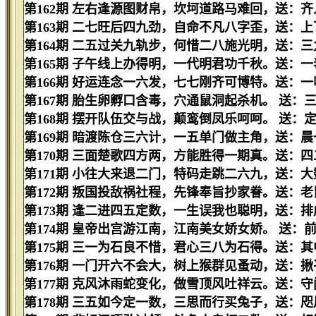
第162期 左右逢源图财帛，坎坷道路马难回，送：
第163期 二七旺后四九劲，自命不凡八字歪，送：
第164期 二五过关九轨步，何惜二八施光明，送：
第165期 子午线上办得明，一代明君功千秋。送：
第166期 好运连念一六发，七七刚齐可博特。送：一
第167期 胎生卵孵口含毒，穴通鼠洞起杀机。 送：
第168期 摆开队伍交与战，颠鸾倒凤乐呵呵。 送：
第169期 暗渡陈仓三六计，一五单门做主角，送：
第170期 三面楚歌四方两，方能胜得一期真。送：四
第171期 小往大来退二门，特码走跳二六九，送：
第172期 叛国投敌祸社程，先锋奉旨抄家眷。送：老
第173期 逢二进四五定数，一生误我也聪明，送：
第174期 皇帝出宫游江南，江南美女娇女娇。 送：
第175期 三一为石良不惜，君心三八为石得。送：
第176期 一门开六不会大，树上猴群见蚤动，送：
第177期 克风沐雨蛇变化，做雪顶风吐祥云。送：
第178期 三五如今定一数，三思而行买兔子，送：