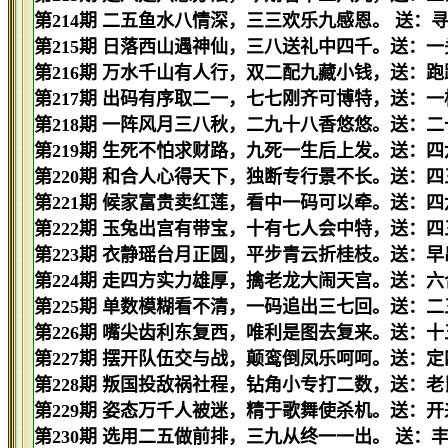
第214期 二五鱼水八情深，三三欢乐九感恩。 送：
第215期 日落西山遇神仙，三八送礼中四千。送：
第216期 万水千山有人行，双二配九藏小钱，送：
第217期 出码有序取二一，七七刚齐可博特，送：
第218期 一阵风月三八秋，二九十八香悠悠。送：
第219期 生死不怕求财路，九死一生后上发。送：
第220期 和合人心得天下，独断专行景不长。送：
第221期 候家富贵卖红莲，看中一码可以牵。送：四
第222期 玉兔出宫有带宝，十有七人会中特，送：
第223期 衣静瑶台月正圆，平步青云折桂枝。送：早
第224期 走四方实力雄厚，擒老龙大闹天宫。送：
第225期 单数模糊看不清，一码追出三七回。送：
第226期 嘴尖齿利东复西，唯利是图去复来。送：十
第227期 摆开队伍交与战，颠鸾倒凤乐呵呵。送：
第228期 叛国投敌祸社程，钻角小专打二数，送：
第229期 姿态万千人被迷，精于歌舞使杀机。送：
第230期 选用二五做前排，三九从终一一出。 送：