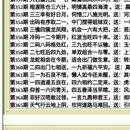
第352期 暗渡陈仓三六计，明镜高悬四海清 。送：
第353期 三三幸有好日月，何惜二八施光明。送：
第354期 出码有序取二一，中门搅得姐妹双；送：一
第355期 三檐四簇龙凤翔，机会一六有大把，送：
第356期 冷码一二今期开，红波当旺四十来。送：
第357期 二码八码格处红，三九也旺不认输。送：
第358期 二七旺后四九劲，单双组合一与零。送：
第359期 龙蛇相会在今期，适合出门做生意。送：转
第360期 二四出门七相送，一九祈福六平安。 送：
第361期 三一为石良不惜，懒人如今还未醒，送：
第362期 一四逍遥五自在，四六相约二定来。送：
第363期 仰首一六问青天，四五春泽当早睛。送：风
第364期 非好汉唔敢过领，一言九鼎称君王，送：
第365期 天气行云地上阴，坎坷道路马难回。送：