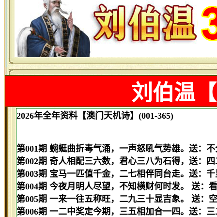
刘伯温【
2026年全年资料【澳门天机诗】(001-365)
第001期 蜿蜓曲折毒气涌，一声怒吼气势雄。送：
第002期 奇人相配三六数，君心三八为石得，送：
第003期 宝马一匹值千金，二七相伴同台走。送：千
第004期 今夜月明人尽望，不知横财何时发。 送：
第005期 一来一往五称旺，二九三十显吉象。 送：
第006期 一二中奖定今期，三五相加合一四。送：三