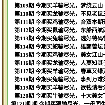
第109期 今期买羊输尽光，梦绕云
第110期 今期买龙输尽光，不见老
第111期 今期买鸡输尽光，合双本
第112期 今期买鼠输尽光，东船西
第113期 今期买兔输尽光，选好特
第114期 今期买蛇输尽光，雄霸兽
第115期 今期买鸡输尽光，美女江
第116期 今期买龙输尽光，人莫知
第117期 今期买羊输尽光，春草又
第118期 今期买兔输尽光，事到万
第119期 今期买羊输尽光，欲钱请
第120期 今期买牛输尽光，十大美
第121期 期 今期买猴输尽光，一母