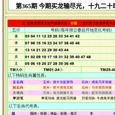
第365期 今期买龙输尽光，十九二