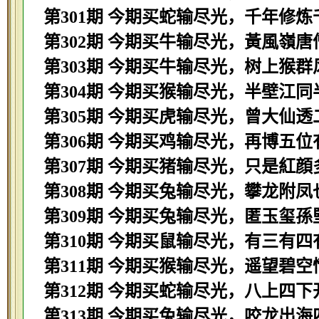
第301期 今期买蛇输尽光，千年修
第302期 今期买牛输尽光，黃風嶺
第303期 今期买牛输尽光，树上猴
第304期 今期买猴输尽光，半壁江
第305期 今期买虎输尽光，曾大仙
第306期 今期买鸡输尽光，再博五
第307期 今期买猪输尽光，只是紅
第308期 今期买兔输尽光，攀龙附
第309期 今期买兔输尽光，匿玉玺
第310期 今期买鼠输尽光，有三有
第311期 今期买猴输尽光，遥望碧
第312期 今期买蛇输尽光，八上四
第313期 今期买兔输尽光，咬龙出