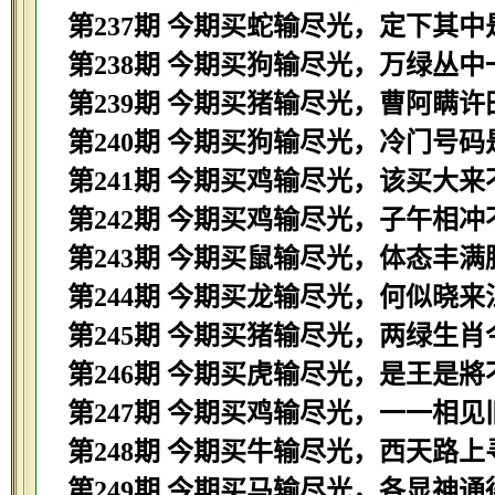
第237期 今期买蛇输尽光，定下其
第238期 今期买狗输尽光，万绿丛
第239期 今期买猪输尽光，曹阿瞒
第240期 今期买狗输尽光，冷门号
第241期 今期买鸡输尽光，该买大
第242期 今期买鸡输尽光，子午相
第243期 今期买鼠输尽光，体态丰
第244期 今期买龙输尽光，何似晓
第245期 今期买猪输尽光，两绿生
第246期 今期买虎输尽光，是王是
第247期 今期买鸡输尽光，一一相
第248期 今期买牛输尽光，西天路
第249期 今期买马输尽光，各显神