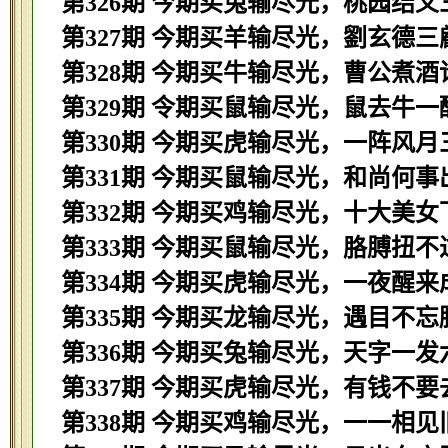
第326期 今期买兔输尽光，桃园结
第327期 今期买羊输尽光，劉玄德
第328期 今期买牛输尽光，曹公煮
第329期 令期买鼠输尽光，鼠去牛
第330期 今期买虎输尽光，一阵风
第331期 今期买鼠输尽光，和尚何
第332期 今期买鸡输尽光，十大美
第333期 今期买鼠输尽光，胳膊扭
第334期 今期买虎输尽光，一夜醒
第335期 今期买龙输尽光，遇目不
第336期 今期买兔输尽光，天字一
第337期 今期买虎输尽光，有钱不
第338期 今期买鸡输尽光，一一相