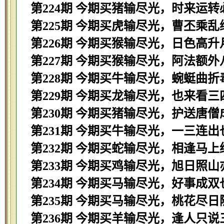
第224期 今期买猪输尽光，时来运
第225期 今期买虎输尽光，曹丕乘
第226期 今期买猴输尽光，日色高
第227期 今期买猴输尽光，阿法额
第228期 今期买牛输尽光，蜿蜓曲
第229期 今期买龙输尽光，也来看
第230期 今期买猪输尽光，护送唐
第231期 今期买牛输尽光，一三连
第232期 今期买蛇输尽光，相逢马
第233期 今期买鸡输尽光，旭日照
第234期 今期买马输尽光，好事成
第235期 今期买马输尽光，桃花尽
第236期 今期买羊输尽光，逢人只