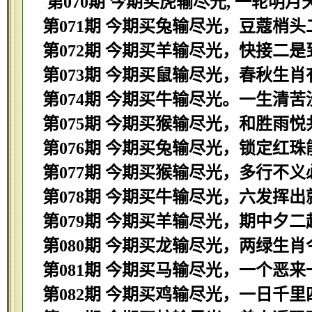
第070期 今期买虎输尽光, 一轮
第071期 今期买兔输尽光，豆蔻梢
第072期 今期买羊输尽光，快接二
第073期 今期买鼠输尽光，春秋生
第074期 今期买牛输尽光。一生清
第075期 今期买猴输尽光，和胜雨
第076期 今期买兔输尽光，锁定红
第077期 今期买猴输尽光，多行不
第078期 今期买牛输尽光，六发挥
第079期 今期买羊输尽光，期中夕
第080期 今期买龙输尽光，两绿生
第081期 今期买马输尽光，一个恶
第082期 今期买鸡输尽光，一日千