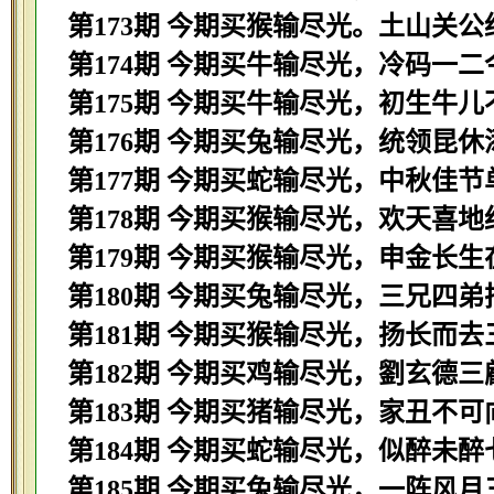
第173期 今期买猴输尽光。土山关
第174期 今期买牛输尽光，冷码一
第175期 今期买牛输尽光，初生牛
第176期 今期买兔输尽光，统领昆
第177期 今期买蛇输尽光，中秋佳
第178期 今期买猴输尽光，欢天喜
第179期 今期买猴输尽光，申金长
第180期 今期买兔输尽光，三兄四
第181期 今期买猴输尽光，扬长而
第182期 今期买鸡输尽光，劉玄德
第183期 今期买猪输尽光，家丑不
第184期 今期买蛇输尽光，似醉未
第185期 今期买兔输尽光，一阵风