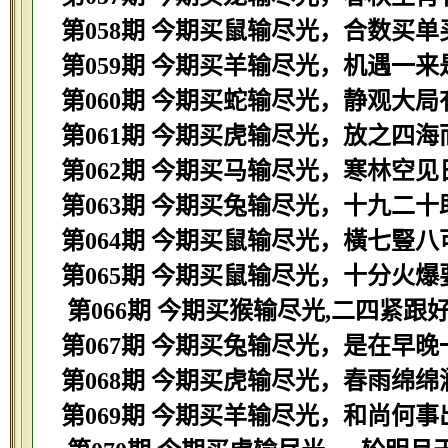
第058期 今期买鼠输尽光，合数买
第059期 今期买羊输尽光，机遇一
第060期 今期买蛇输尽光，静观大
第061期 今期买虎输尽光，放之四
第062期 今期买马输尽光，寒林空
第063期 今期买兔输尽光，十九二
第064期 今期买鼠输尽光，橫七豎
第065期 今期买鼠输尽光，十分火
第066期 今期买猴输尽光,二四紧
第067期 今期买兔输尽光，是在早
第068期 今期买虎输尽光，春雨绵
第069期 今期买羊输尽光，和尚何