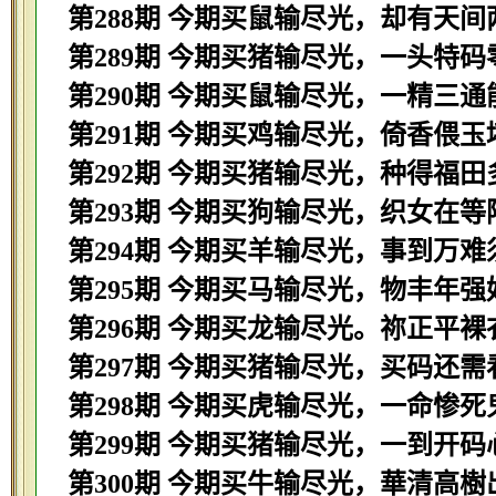
第288期 今期买鼠输尽光，却有天
第289期 今期买猪输尽光，一头特
第290期 今期买鼠输尽光，一精三
第291期 今期买鸡输尽光，倚香偎
第292期 今期买猪输尽光，种得福
第293期 今期买狗输尽光，织女在
第294期 今期买羊输尽光，事到万
第295期 今期买马输尽光，物丰年
第296期 今期买龙输尽光。祢正平
第297期 今期买猪输尽光，买码还
第298期 今期买虎输尽光，一命惨
第299期 今期买猪输尽光，一到开
第300期 今期买牛输尽光，華清高