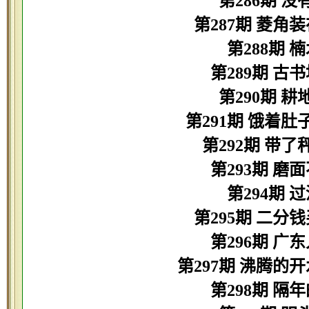
第286期 没
第287期 菱角装
第288期 楠
第289期 古书
第290期 耕
第291期 饿着肚
第292期 带了
第293期 磨面
第294期 过
第295期 二分钱
第296期 广东
第297期 沸腾的开
第298期 隔年