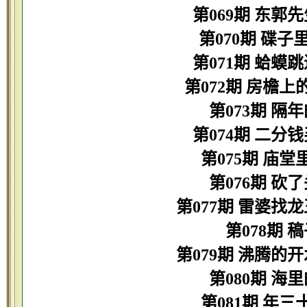
第069期 东郭先
第070期 碟子里
第071期 蛤蟆跳
第072期 房檐上
第073期 隔年
第074期 二分钱
第075期 庙堂
第076期 砍了
第077期 雷婆找龙
第078期 稿
第079期 沸腾的开
第080期 海里
第081期 年三