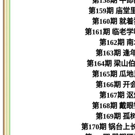
第158期 牛郎
第159期 庙堂
第160期 就着
第161期 临老学
第162期 南
第163期 逢
第164期 梁山伯
第165期 瓜地
第166期 开
第167期 沤
第168期 戴眼
第169期 孤
第170期 锅台上