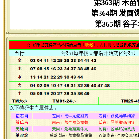
第363期 禾苗
第364期 发面
第365期 谷子