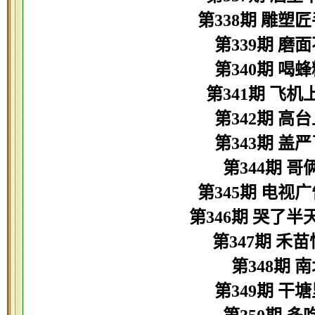
第338期 雕塑匠
第339期 磨面
第340期 喝蜂
第341期 飞机
第342期 高台
第343期 盖严
第344期 哥
第345期 电视广
第346期 哭了半
第347期 禾苗
第348期 南
第349期 干塘