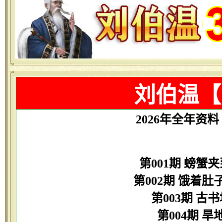
刘伯温【
2026年全年资料【
第001期 螃蟹夹
第002期 饿着肚
第003期 古书
第004期 旱