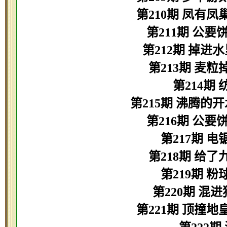
第210期 凤有凤
第211期 公要饼
第212期 掉进水
第213期 麦粒
第214期 
第215期 沸腾的开
第216期 公要饼
第217期 电
第218期 给了
第219期 粉
第220期 混进
第221期 顶撞地