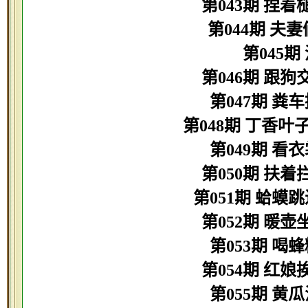
第043期 捏着
第044期 夫妻
第045期
第046期 跟狗
第047期 粪车
第048期 丁香叶子
第049期 看衣
第050期 扶着
第051期 蛤蟆跳
第052期 暖壶
第053期 喝蜂
第054期 红娘
第055期 黄瓜