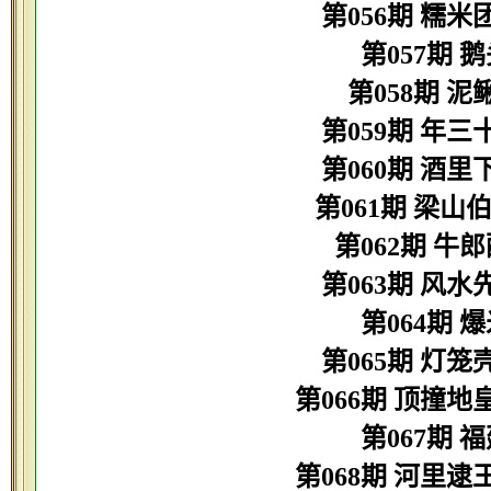
第056期 糯米
第057期 鹅
第058期 泥
第059期 年三
第060期 酒里
第061期 梁山伯
第062期 牛郎
第063期 风水
第064期 爆
第065期 灯笼
第066期 顶撞地
第067期 福
第068期 河里逮