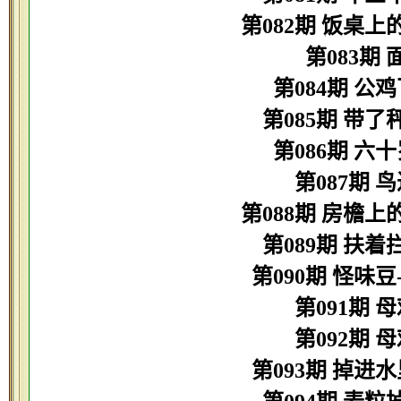
第082期 饭桌上
第083期 
第084期 公鸡
第085期 带了
第086期 六十
第087期 鸟
第088期 房檐上
第089期 扶着
第090期 怪味豆
第091期 母
第092期 母
第093期 掉进水